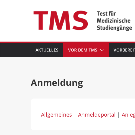
Zum
Inhalt
springen
AKTUELLES
VOR DEM TMS
VORBEREI
Anmeldung
Allgemeines
|
Anmeldeportal
|
Anle