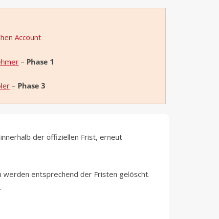
ichen Account
nehmer
–
Phase 1
ler
–
Phase 3
nerhalb der offiziellen Frist, erneut
 werden entsprechend der Fristen gelöscht.
n
.