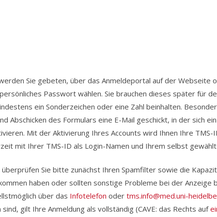
werden Sie gebeten, über das Anmeldeportal auf der Webseite onl
ersönliches Passwort wählen. Sie brauchen dieses später für den
destens ein Sonderzeichen oder eine Zahl beinhalten. Besonders 
nd Abschicken des Formulars eine E-Mail geschickt, in der sich ei
ivieren. Mit der Aktivierung Ihres Accounts wird Ihnen Ihre TMS-I
derzeit mit Ihrer TMS-ID als Login-Namen und Ihrem selbst gewäh
, überprüfen Sie bitte zunächst Ihren Spamfilter sowie die Kapazi
bekommen haben oder sollten sonstige Probleme bei der Anzeige b
nellstmöglich über das
Infotelefon
oder
tms.info@med.uni-heidelbe
sind, gilt Ihre Anmeldung als vollständig (CAVE: das Rechts auf
e